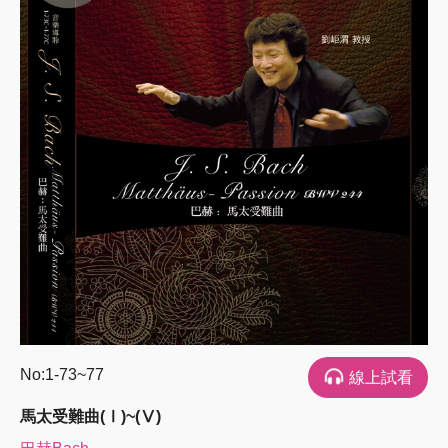
No:1-73~77
線上試看
馬太受難曲(Ⅰ)~(Ⅴ)