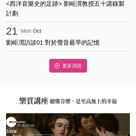
<西洋音樂史的足跡> 劉岠渭教授五十講錄製
計劃
21
Mon
Oct
劉岠渭訪談01 對於聲音最早的記憶
更多消息
樂賞講座
聽懂音樂，是至高無上的幸福