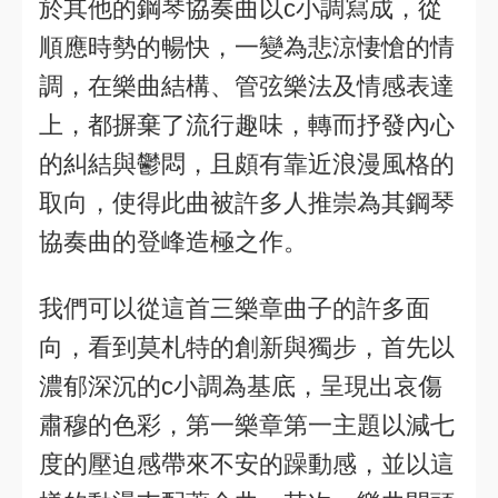
於其他的鋼琴協奏曲以c小調寫成，從
順應時勢的暢快，一變為悲涼悽愴的情
調，在樂曲結構、管弦樂法及情感表達
上，都摒棄了流行趣味，轉而抒發內心
的糾結與鬱悶，且頗有靠近浪漫風格的
取向，使得此曲被許多人推崇為其鋼琴
協奏曲的登峰造極之作。
我們可以從這首三樂章曲子的許多面
向，看到莫札特的創新與獨步，首先以
濃郁深沉的c小調為基底，呈現出哀傷
肅穆的色彩，第一樂章第一主題以減七
度的壓迫感帶來不安的躁動感，並以這