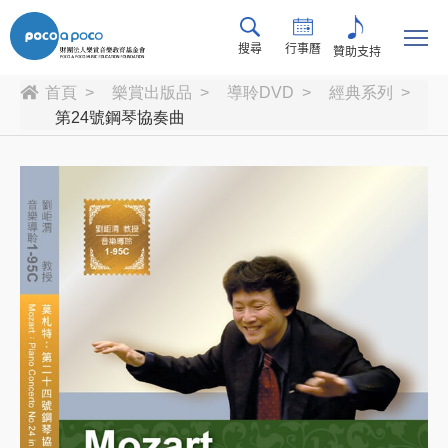
搜尋
行事曆
贊助支持
首頁
樂賞出版品
導聆DVD
經典系列
第24號鋼琴協奏曲