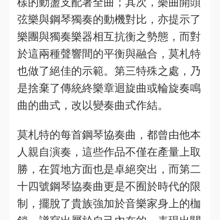
樣的動盪支配著全曲；其次，樂曲開頭
弦樂與鋼琴獨奏的動機對比，亦提示了
樂團與獨奏樂器相互抗衡之勢態，而對
於這兩種聲響間的平衡與融合，莫札特
也做了絕佳的示範。第三特殊之處，乃
是捨棄了傳統終樂章迴旋曲或輪旋奏鳴
曲的曲式，改以變奏曲式作結。
莫札特的每首鋼琴協奏曲，都曾由他本
人親自演奏，這些作品不僅在產量上取
勝，在質地方面也是卓絕突出，而第二
十四號鋼琴協奏曲更是不囿於時代的限
制，擺脫了貴族強加於音樂家身上的枷