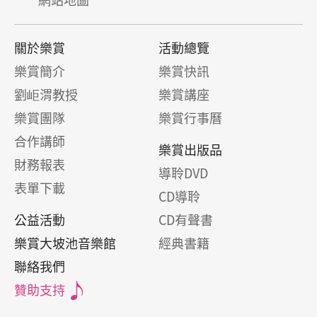
關於樂賞
活動總覽
樂賞簡介
樂賞快訊
劉岠渭教授
樂賞講座
樂賞團隊
樂賞行事曆
合作講師
樂賞出版品
財務報表
導聆DVD
表單下載
CD導聆
公益活動
CD有聲書
樂賞大坡池音樂館
經典書籍
聯絡我們
贊助支持