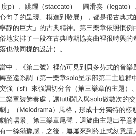
、跳躍（staccato）－圓滑奏（legato）
心句子的呈現、模進到發展），都是很古典式
靜的巨大」的古典精神。第三樂章依照慣例由sol
俗地安排了一段在古典時期協奏曲裡很時興的
落也做同樣的設計）。
當中，《第二號》裡仍可見到貝多芬式的音樂
轉至遠系調（第一樂章solo呈示部第二主題
突強（sf）來強調切分音（第三樂章的主題）
章裝飾奏處，讓tutti闖入與solo做數次的
」（Melodrama）風格，形成十分獨特的
劇的場景。第三樂章尾聲，迴旋曲主題出乎意
有一絲猶豫感，之後，屢屢來到終止式刻意讓