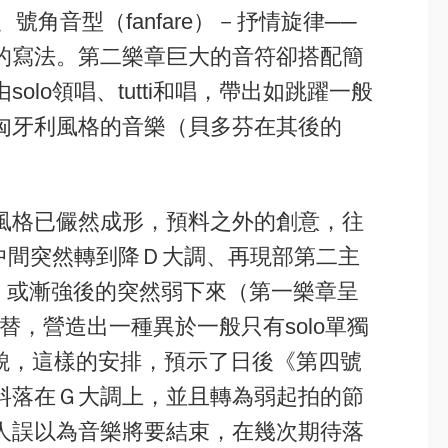
、號角音型（fanfare）－抒情旋律──
的寫法。第二樂章巨大的音符卻搭配簡
o領唱、tutti和唱，帶出如跳躍一般
匈牙利風格的音樂（貝多芬在其後的
風格已儼然成形，預料之外的創意，往
群中間突然轉到降Ｄ大調、再現部第二主
、或漸強後的突然弱下來（第一樂章呈
交替，營造出一種異於一般只有solo單獨
樣貌，這樣的安排，預示了日後《第四號
料落在Ｇ大調上，並且轉為弱起拍的節
人誤以為音樂將要結束，在幾次期待落