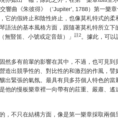
曲《朱彼得》（’Jupiter’, 1788）第一
，它的假終止和陰性終止，也像莫札特式的柔
琴語法的基本風格方面，跟隨著莫札特所立下
註2
器（無豎笛、小號或定音鼓）」
。據此，可以
固然多有前輩的影響在其中，不過，也可見到
營造出競爭性的、對比性的和激烈的作風，譬
釀出緊張的氣氛。最具有貝多芬個人特色的當
是他的慢板樂章裡一向帶有的莊重、嚴肅、遙
的，不只在結構方面，像是第一樂章採取兩個