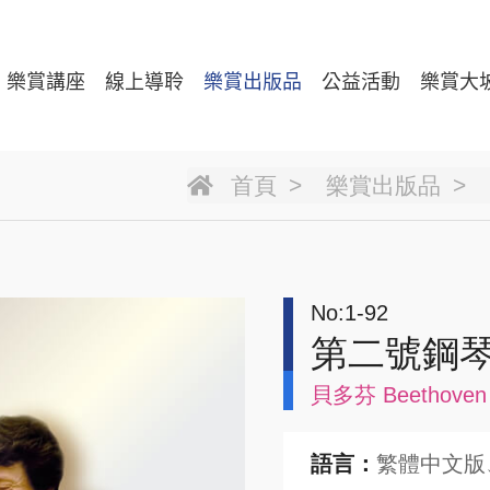
樂賞講座
線上導聆
樂賞出版品
公益活動
樂賞大
首頁
樂賞出版品
No:1-92
第二號鋼
貝多芬 Beethoven
語言：
繁體中文版