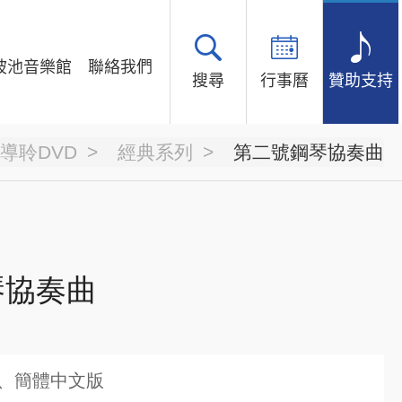
坡池音樂館
聯絡我們
搜尋
行事曆
贊助支持
導聆DVD
經典系列
第二號鋼琴協奏曲
琴協奏曲
、簡體中文版