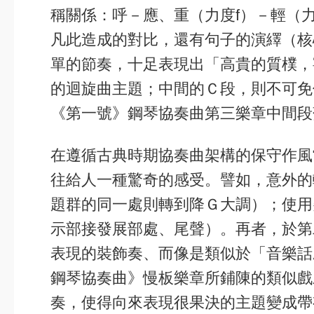
稱關係：呼－應、重（力度f）－輕（力度p）
凡此造成的對比，還有句子的演繹（核
單的節奏，十足表現出「高貴的質樸，寧
的迴旋曲主題；中間的Ｃ段，則不可免
《第一號》鋼琴協奏曲第三樂章中間段
在遵循古典時期協奏曲架構的保守作風
往給人一種驚奇的感受。譬如，意外的
題群的同一處則轉到降Ｇ大調）；使用
示部接發展部處、尾聲）。再者，於第二樂
表現的裝飾奏、而像是類似於「音樂話劇
鋼琴協奏曲》慢板樂章所鋪陳的類似戲
奏，使得向來表現很果決的主題變成帶