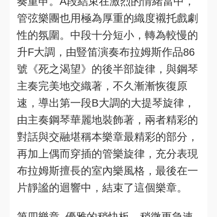
奏重申。A段結束在激烈的情緒當中，
管弦樂團也用極為厚重的織度襯托戲劇
性的氛圍。中段十分短小，轉為較慢的
升F大調，由豎笛演奏布拉姆斯作品86
號《死之渴望》的後半部旋律，與鋼琴
主奏完美地交織著，不久漸漸恢復原
速，導出第一段B大調的大提琴旋律，
由主奏鋼琴華麗地裝飾著，兩者精彩的
對話與交融堪稱本樂章最精彩的部分，
再加上偶而穿插的管樂旋律，充分表現
布拉姆斯擅長的室內樂風格，最後在一
片靜謐的迴響中，結束了這個樂章。
第四樂章 優雅的稍快板—稍微更急速