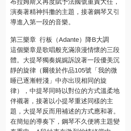
布拉姆斯又再度賦予法國號重責大任，
演奏著精神抖擻的主題，接著鋼琴又引
導進入第一段的音樂。
第三樂章 行板（Adante）降B大調
這個樂章是歌唱般充滿浪漫情懷的三段
體。大提琴獨奏娓娓訴說著一段優美沉
靜的旋律（爾後於作品105號「我的微
睡已逐漸輕淺」中亦出現相同的旋
律），中提琴同時以對位的方式溫柔地
伴襯著，接著以小提琴重述同樣的主
題，大提琴反而用補述的方式應和著。
在簡短的導奏下，鋼琴不久便將主題變