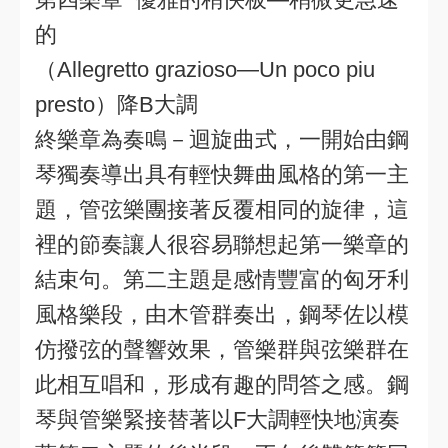
的
（Allegretto grazioso—Un poco piu
presto）降B大調
終樂章為奏鳴－迴旋曲式，一開始由鋼
琴獨奏導出具有輕快舞曲風格的第一主
題，管弦樂團接著反覆相同的旋律，這
裡的節奏讓人很容易聯想起第一樂章的
結束句。第二主題是感情豐富的匈牙利
風格樂段，由木管群奏出，鋼琴佐以模
仿撥弦的聲響效果，管樂群與弦樂群在
此相互唱和，形成有趣的問答之感。鋼
琴與管樂緊接替著以F大調輕快地演奏