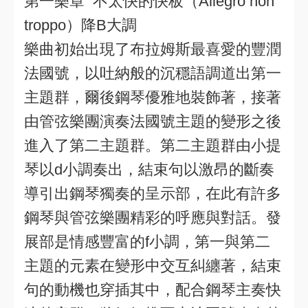
第一樂章 不太快的快板（Allegro non
troppo）降B大調
樂曲初始出現了布拉姆斯最喜愛的豐潤
法國號，以吐納般的沉穩語調道出第一
主題群，爾後鋼琴優雅地裝飾著，接著
由管弦樂團演奏法國號主題的變形之後
進入了第二主題群。第二主題群由小提
琴以d小調奏出，結束句以激昂的斷奏
導引出鋼琴獨奏的呈示部，在此有許多
鋼琴與管弦樂團精彩的呼應與對話。發
展部是情感豐富的f小調，第一與第二
主題的元素在變形中交互糾纏著，結束
句的動機也穿插其中，配合鋼琴主奏快