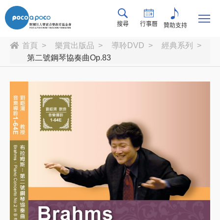
搜尋
行事曆
贊助支持
首頁
樂賞出版品
導聆DVD
經典系列
第二號鋼琴協奏曲Op.83