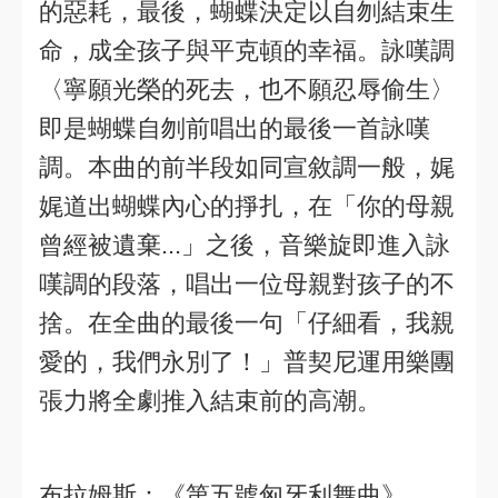
的惡耗，最後，蝴蝶決定以自刎結束生
命，成全孩子與平克頓的幸福。詠嘆調
〈寧願光榮的死去，也不願忍辱偷生〉
即是蝴蝶自刎前唱出的最後一首詠嘆
調。本曲的前半段如同宣敘調一般，娓
娓道出蝴蝶內心的掙扎，在「你的母親
曾經被遺棄...」之後，音樂旋即進入詠
嘆調的段落，唱出一位母親對孩子的不
捨。在全曲的最後一句「仔細看，我親
愛的，我們永別了！」普契尼運用樂團
張力將全劇推入結束前的高潮。
布拉姆斯：《第五號匈牙利舞曲》