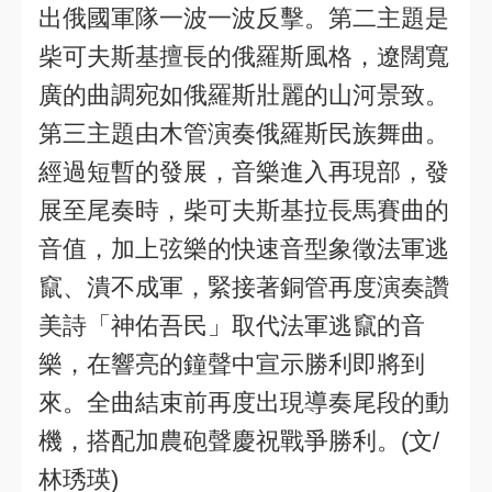
出俄國軍隊一波一波反擊。第二主題是
柴可夫斯基擅長的俄羅斯風格，遼闊寬
廣的曲調宛如俄羅斯壯麗的山河景致。
第三主題由木管演奏俄羅斯民族舞曲。
經過短暫的發展，音樂進入再現部，發
展至尾奏時，柴可夫斯基拉長馬賽曲的
音值，加上弦樂的快速音型象徵法軍逃
竄、潰不成軍，緊接著銅管再度演奏讚
美詩「神佑吾民」取代法軍逃竄的音
樂，在響亮的鐘聲中宣示勝利即將到
來。全曲結束前再度出現導奏尾段的動
機，搭配加農砲聲慶祝戰爭勝利。(文/
林琇瑛)