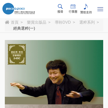
搜尋
行事曆
贊助支持
首頁
樂賞出版品
導聆DVD
選粹系列
經典選粹(一)