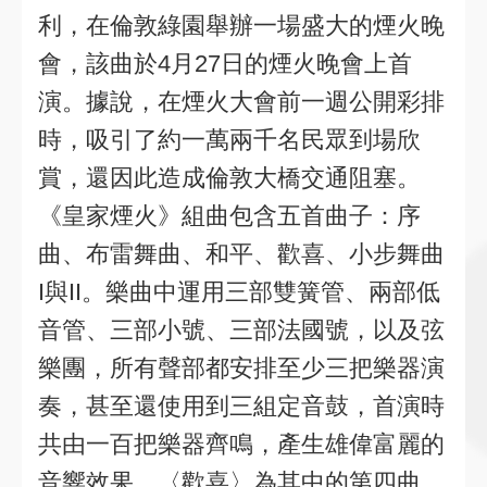
利，在倫敦綠園舉辦一場盛大的煙火晚
會，該曲於4月27日的煙火晚會上首
演。據說，在煙火大會前一週公開彩排
時，吸引了約一萬兩千名民眾到場欣
賞，還因此造成倫敦大橋交通阻塞。
《皇家煙火》組曲包含五首曲子：序
曲、布雷舞曲、和平、歡喜、小步舞曲
I與II。樂曲中運用三部雙簧管、兩部低
音管、三部小號、三部法國號，以及弦
樂團，所有聲部都安排至少三把樂器演
奏，甚至還使用到三組定音鼓，首演時
共由一百把樂器齊鳴，產生雄偉富麗的
音響效果。〈歡喜〉為其中的第四曲，