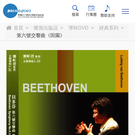
搜尋
行事曆
贊助支持
首頁
樂賞出版品
導聆DVD
經典系列
第六號交響曲《田園》