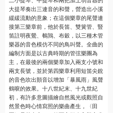
二小提琴、中提琴和兩把加上弱音器的
大提琴奏出三連音的和聲，營造出小溪
緩緩流動的意象；在這個樂章的尾聲連
接第三樂章前，他於長笛、雙簧管、豎
笛註明夜鶯、鵪鶉、布穀，以三種木管
樂器的音色模仿不同的鳥叫聲。全曲的
編制方面是以古典時期的管弦樂團為
主，在最後的兩個樂章加入兩支小號和
兩支長號，並於第四樂章利用短笛尖銳
的音色吹出顫音以增加「暴風雨」風聲
鶴唳的效果。十八世紀末、十九世紀
初，有許多意圖描繪自然風光或觀照自
然景色時心情寫照的樂曲產生，〈田