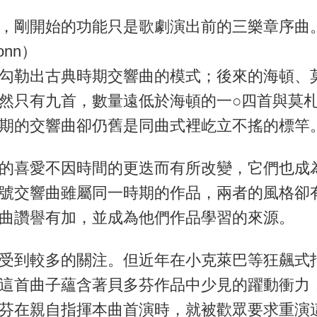
，剛開始的功能只是歌劇演出前的三樂章序曲
onn）
勾勒出古典時期交響曲的模式；後來的海頓、
然只有九首，數量遠低於海頓的一○四首與莫
期的交響曲卻仍舊是同曲式裡屹立不搖的標竿
的喜愛不因時間的更迭而有所改變，它們也成
號交響曲雖屬同一時期的作品，兩者的風格卻
曲讚譽有加，並成為他們作品學習的來源。
受到較多的關注。但近年在小克萊巴等狂飆式
這首曲子蘊含著貝多芬作品中少見的躍動衝力
芬在親自指揮本曲首演時，就被歡眾要求重演