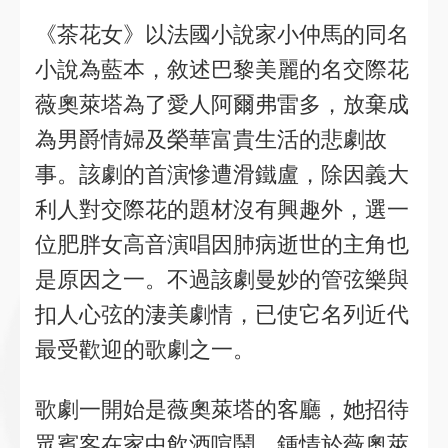
《茶花女》以法國小說家小仲馬的同名
小說為藍本，敘述巴黎美麗的名交際花
薇奧萊塔為了愛人阿爾弗雷多，放棄成
為男爵情婦及榮華富貴生活的悲劇故
事。該劇的首演慘遭滑鐵盧，除因義大
利人對交際花的題材沒有興趣外，選一
位肥胖女高音演唱因肺病逝世的主角也
是原因之一。不過該劇曼妙的管弦樂與
扣人心弦的淒美劇情，已使它名列近代
最受歡迎的歌劇之一。
歌劇一開始是薇奧萊塔的客廳，她招待
眾賓客在家中飲酒喧鬧，鍾情於薇奧萊