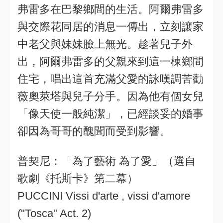
弗雷多在巴黎鄉間的生活。阿爾弗雷多
與交際花同居的消息一傳出，立刻讓家
中老父與妹妹臉上無光。趁著兒子外
出，阿爾弗雷多的父親來到這一棟鄉間
住宅，唱出這首充滿父愛的詠嘆調苦勸
薇奧萊塔與兒子分手。因為他有個女兒
「像天使一般純潔」，已經談妥的婚事
卻因為哥哥的醜聞而受到影響。
普契尼：「為了藝術 為了愛」（選自
歌劇《托斯卡》第二幕）
PUCCINI Vissi d'arte , vissi d'amore
("Tosca" Act. 2)