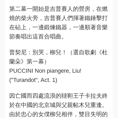
第二幕一開始是吉普賽人的營房，在燃
燒的柴火旁，吉普賽人們揮著鐵錘擊打
在砧上，一邊鍛煉鐵器，一邊順著音樂
節奏唱出這首合唱曲。
普契尼：別哭，柳兒！（選自歌劇《杜
蘭朵》第一幕）
PUCCINI Non piangere, Liu!
("Turandot", Act. 1)
因亡國而四處流浪的韃靼王子卡拉夫終
於在中國的北京城與父親帖木兒重逢。
由於忠心的女僕柳兒相伴，雙目失明的