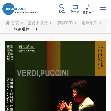
搜尋
行事曆
贊助支持
首頁
樂賞出版品
導聆DVD
選粹系列
歌劇選粹 (一)