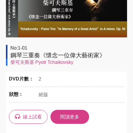
No:1-01
鋼琴三重奏《懷念一位偉大藝術家》
柴可夫斯基 Pyotr Tchaikovsky
DVD片數：
2
狀態：
絕版
線上試看
閱讀更多