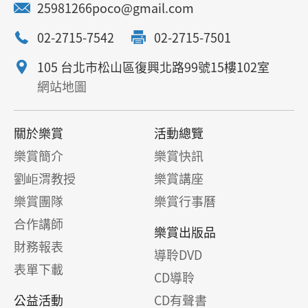
25981266poco@gmail.com
02-2715-7542
02-2715-7501
105 台北市松山區復興北路99號15樓102室
網站地圖
關於樂賞
活動總覽
樂賞簡介
樂賞快訊
劉岠渭教授
樂賞講座
樂賞團隊
樂賞行事曆
合作講師
樂賞出版品
財務報表
導聆DVD
表單下載
CD導聆
公益活動
CD有聲書