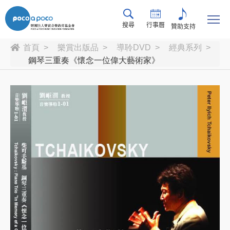
搜尋
行事曆
贊助支持
首頁
樂賞出版品
導聆DVD
經典系列
鋼琴三重奏《懷念一位偉大藝術家》