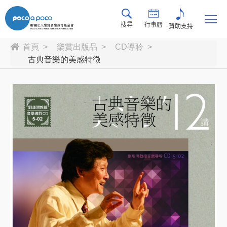
搜尋
行事曆
贊助支持
首頁
樂賞出版品
CD導聆
古典音樂的美感特徵