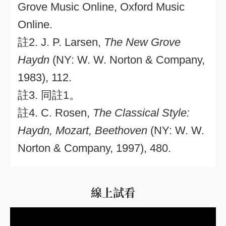
Grove Music Online, Oxford Music
Online.
註2. J. P. Larsen,
The New Grove
Haydn
(NY: W. W. Norton & Company,
1983), 112.
註3. 同註1。
註4. C. Rosen,
The Classical Style:
Haydn, Mozart, Beethoven
(NY: W. W.
Norton & Company, 1997), 480.
線上試看