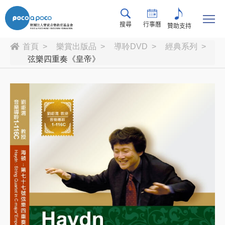
搜尋
行事曆
贊助支持
首頁
樂賞出版品
導聆DVD
經典系列
弦樂四重奏《皇帝》