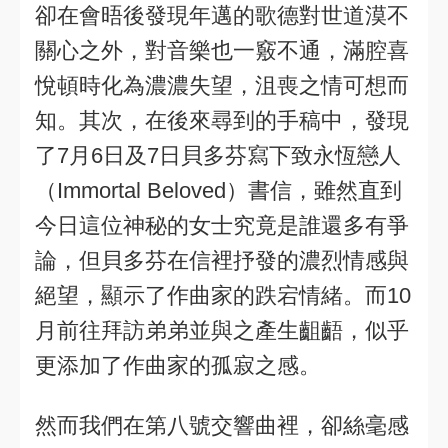
卻在會晤後發現年邁的歌德對世道漠不
關心之外，對音樂也一竅不通，滿腔喜
悅頓時化為濃濃失望，沮喪之情可想而
知。其次，在後來尋到的手稿中，發現
了7月6日及7日貝多芬寫下致永恆戀人
（Immortal Beloved）書信，雖然直到
今日這位神秘的女士究竟是誰還多有爭
論，但貝多芬在信裡抒發的濃烈情感與
絕望，顯示了作曲家的跌宕情緒。而10
月前往拜訪弟弟並與之產生齟齬，似乎
更添加了作曲家的孤寂之感。
然而我們在第八號交響曲裡，卻絲毫感