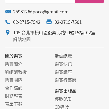
25981266poco@gmail.com
02-2715-7542
02-2715-7501
105 台北市松山區復興北路99號15樓102室
網站地圖
關於樂賞
活動總覽
樂賞簡介
樂賞快訊
劉岠渭教授
樂賞講座
樂賞團隊
樂賞行事曆
合作講師
樂賞出版品
財務報表
導聆DVD
表單下載
CD導聆