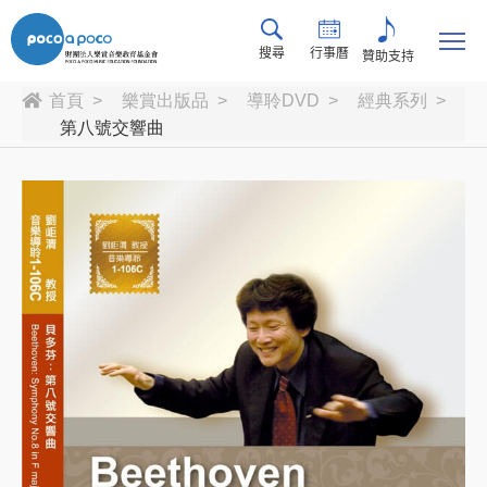
搜尋
行事曆
贊助支持
首頁
樂賞出版品
導聆DVD
經典系列
第八號交響曲