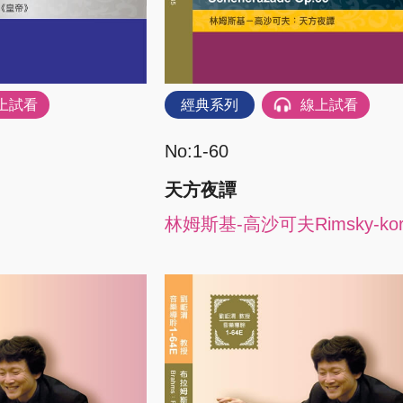
上試看
經典系列
線上試看
No:1-60
》
天方夜譚
林姆斯基-高沙可夫Rimsky-kor