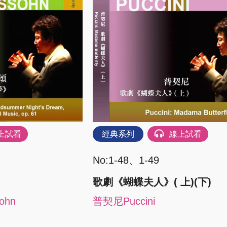
上試看
經典系列
線上試看
No:1-48、1-49
歌劇《蝴蝶夫人》( 上)(下)
ohn
普契尼Puccini