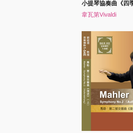
小提琴協奏曲《四
韋瓦第Vivaldi