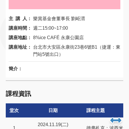
主 講 人：
樂賞基金會董事長 劉岠渭
講座時間：
週二15:00~17:00
講座地點：
8%ice CAFÉ 永康公園店
講座地址：
台北市大安區永康街23巷6號B1（捷運：東
門站5號出口）
簡介：
課程資訊
堂次
日期
課程主題
2024.11.19(二)
1
德弗札克：波西米亞