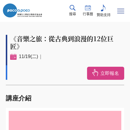
搜尋
行事曆
贊助支持
《音樂之旅：從古典到浪漫的12位巨
匠》
11/19(二)
立即報名
講座介紹