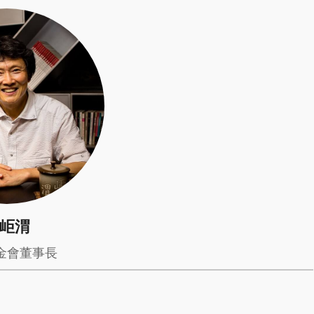
岠渭
金會董事長