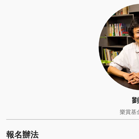
劉
樂賞基
報名辦法